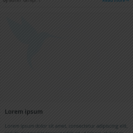
Read more
by
admin
on
Apr. 1
Lorem ipsum
Lorem ipsum dolor sit amet, consectetur adipiscing elit,