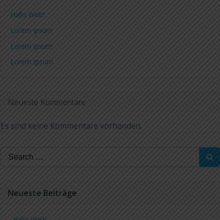
Hallo Welt!
Lorem ipsum
Lorem ipsum
Lorem Ipsum
Neueste Kommentare
Es sind keine Kommentare vorhanden.
Search
for:
Neueste Beiträge
Hallo Welt!