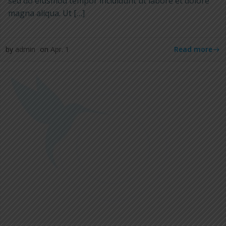
sed do eiusmod tempor incididunt ut labore et dolore
magna aliqua. Ut […]
Read more
by
admin
on
Apr. 1