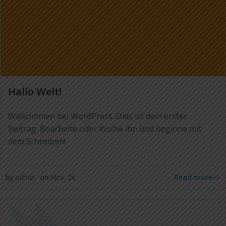
Hallo Welt!
Willkommen bei WordPress. Dies ist dein erster
Beitrag. Bearbeite oder lösche ihn und beginne mit
dem Schreiben!
Read more
by
admin
on
Nov. 26