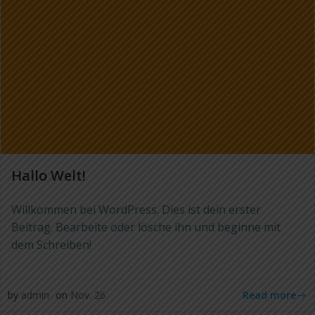
Hallo Welt!
Willkommen bei WordPress. Dies ist dein erster
Beitrag. Bearbeite oder lösche ihn und beginne mit
dem Schreiben!
Read more
by
admin
on
Nov. 26